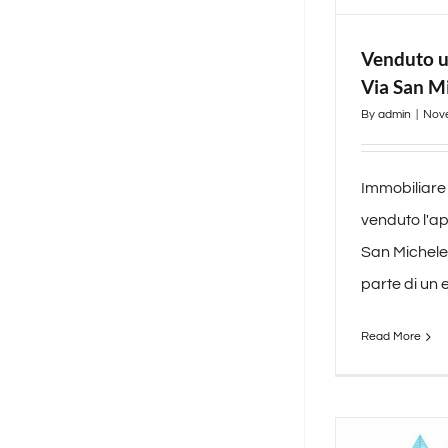
Venduto u
Via San M
By
admin
|
Nov
Immobiliare
venduto l'ap
San Michele
parte di un ed
Read More