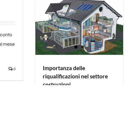
n conto
al mese
Importanza delle
0
riqualificazioni nel settore
costruzioni
By
admin
|
Febbraio 27th, 2014
Una ricerca del cresme,
presentata il 25/02/2014 a un