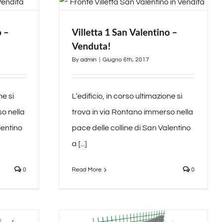
o –
Villetta 1 San Valentino –
Venduta!
By
admin
|
Giugno 6th, 2017
ne si
L‘edificio, in corso ultimazione si
o nella
trova in via Rontano immerso nella
lentino
pace delle colline di San Valentino
a [...]
0
Read More
0