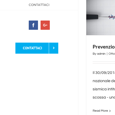
CONTATTACI
Facebook
Google+
Prevenzio
CONTATTACI
By
admin
|
Otto
Il 30/09/201
nazionale d
sismica inti
scossa - una 
Read More