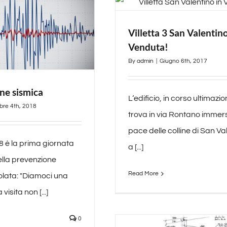
Villetta 3 San Valentin
Venduta!
By
admin
|
Giugno 6th, 2017
ne sismica
L‘edificio, in corso ultimazio
bre 4th, 2018
trova in via Rontano immers
pace delle colline di San Va
8 è la prima giornata
a [...]
ella prevenzione
Read More
tolata: "Diamoci una
visita non [...]
0