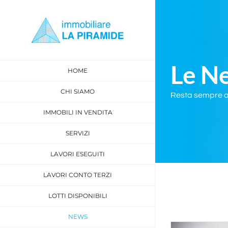
Skip
to
content
Le N
HOME
CHI SIAMO
Resta sempre ag
IMMOBILI IN VENDITA
SERVIZI
LAVORI ESEGUITI
LAVORI CONTO TERZI
LOTTI DISPONIBILI
NEWS