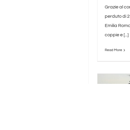
Grazie al co
perduto di 2
Emilia Roma
coppie e [...]
Read More