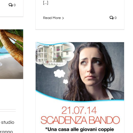
[...]
0
Read More
0
 studio
teranno