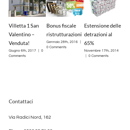
Villetta 1 San
Bonus fiscale
Estensione delle
Ven
Valentino –
ristrutturazioni
detrazioni al
app
Venduta!
65%
in 
Gennaio 28th, 2016
|
0 Comments
Mic
Giugno 6th, 2017
|
0
Novembre 17th, 2014
Comments
|
0 Comments
Nove
|
0
Contattaci
Via Radici Nord, 162