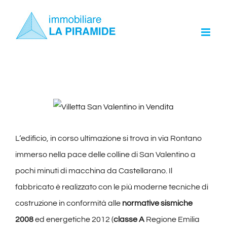
Skip
to
content
View
Larger
L‘edificio, in corso ultimazione si trova in via Rontano
Image
immerso nella pace delle colline di San Valentino a
pochi minuti di macchina da Castellarano. Il
fabbricato è realizzato con le più moderne tecniche di
costruzione in conformità alle
normative sismiche
2008
ed energetiche 2012 (
classe A
Regione Emilia