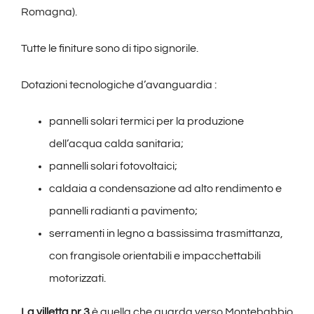
Romagna).
Tutte le finiture sono di tipo signorile.
Dotazioni tecnologiche d’avanguardia :
pannelli solari termici per la produzione
dell’acqua calda sanitaria;
pannelli solari fotovoltaici;
caldaia a condensazione ad alto rendimento e
pannelli radianti a pavimento;
serramenti in legno a bassissima trasmittanza,
con frangisole orientabili e impacchettabili
motorizzati.
La villetta nr 3
è quella che guarda verso Montebabbio