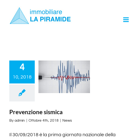
Skip
to
content
4
10, 2018
Prevenzione sismica
By
admin
|
Ottobre 4th, 2018
|
News
Il 30/09/2018 è la prima giornata nazionale della